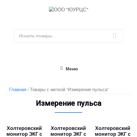
Перейти
к
содержимому
Искать
Меню
Главная
/ Товары с меткой “Измерение пульса”
Измерение пульса
Холтеровский
Холтеровский
Холтеровский
монитор ЭКГ с
монитор ЭКГ с
монитор ЭКГ с