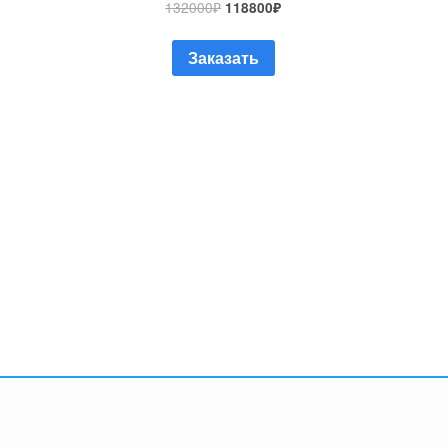
132000
₽
118800
₽
Заказать