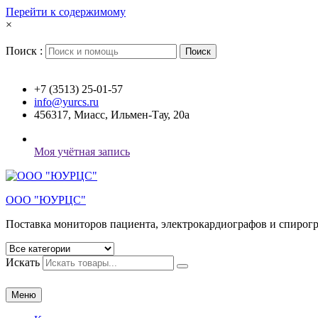
Перейти к содержимому
×
Поиск :
Поиск
+7 (3513) 25-01-57
info@yurcs.ru
456317, Миасс, Ильмен-Тау, 20а
Моя учётная запись
ООО "ЮУРЦС"
Поставка мониторов пациента, электрокардиографов и спирог
Искать
Меню